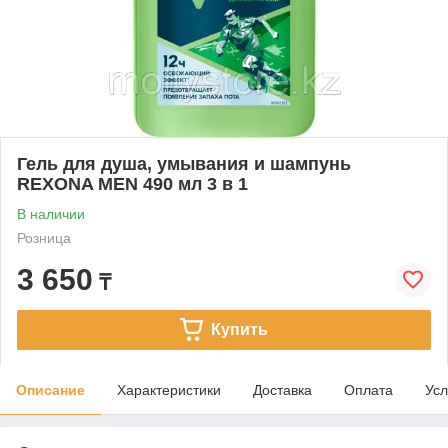
Гель для душа, умывания и шампунь
REXONA MEN 490 мл 3 в 1
В наличии
Розница
3 650
₸
Купить
Описание
Характеристики
Доставка
Оплата
Усл