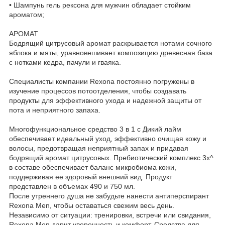
• Шампунь гель рексона для мужчин обладает стойким
ароматом;
АРОМАТ
Бодрящий цитрусовый аромат раскрывается нотами сочного
яблока и мяты, уравновешивает композицию древесная база
с нотками кедра, пачули и гваяка.
Специалисты компании Rexona постоянно погружены в
изучение процессов потоотделения, чтобы создавать
продукты для эффективного ухода и надежной защиты от
пота и неприятного запаха.
Многофункциональное средство 3 в 1 с Дикий лайм
обеспечивает идеальный уход, эффективно очищая кожу и
волосы, предотвращая неприятный запах и придавая
бодрящий аромат цитрусовых. Пребиотический комплекс 3x^
в составе обеспечивает баланс микробиома кожи,
поддерживая ее здоровый внешний вид. Продукт
представлен в объемах 490 и 750 мл.
После утреннего душа не забудьте нанести антиперспирант
Rexona Men, чтобы оставаться свежим весь день.
Независимо от ситуации: тренировки, встречи или свидания,
Rexona Men дарит уверенность и комфорт. Средства для