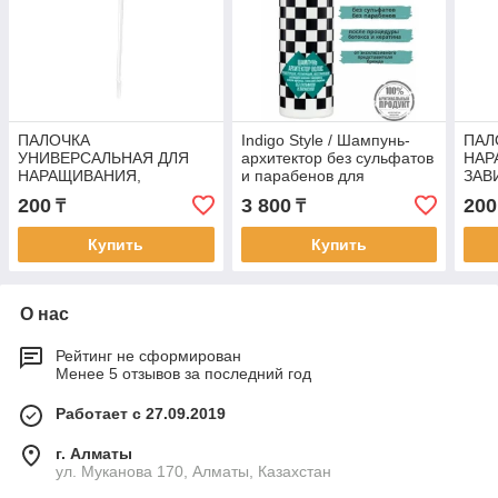
ПАЛОЧКА
Indigo Style / Шампунь-
ПАЛ
УНИВЕРСАЛЬНАЯ ДЛЯ
архитектор без сульфатов
НАР
НАРАЩИВАНИЯ,
и парабенов для
ЗАВ
ЛАМИНИРОВАНИЯ И
восстановления и питания
АПП
200
3 800
200
₸
₸
ЗАВИВКИ
1000 мл
Купить
Купить
О нас
Рейтинг не сформирован
Менее 5 отзывов за последний год
Работает с 27.09.2019
г. Алматы
ул. Муканова 170, Алматы, Казахстан