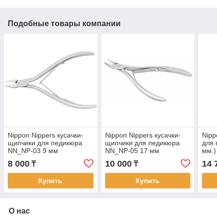
Подобные товары компании
Nippon Nippers кусачки-
Nippon Nippers кусачки-
Nipp
щипчики для педикюра
щипчики для педикюра
для 
NN_NP-03 9 мм
NN_NP-05 17 мм
мм.)
8 000
10 000
14 
₸
₸
Купить
Купить
О нас