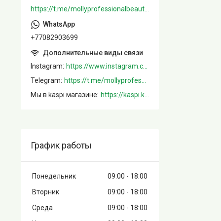
https://t.me/mollyprofessionalbeautystore
+77082903699
Instagram
https://www.instagram.com/mollystore.kz/
Telegram
https://t.me/mollyprofessionalbeautystore
Мы в kaspi магазине
https://kaspi.kz/shop/info/merchant/molly/address-tab/?merchantId=Molly&ref=shared_link
График работы
Понедельник
09:00
18:00
Вторник
09:00
18:00
Среда
09:00
18:00