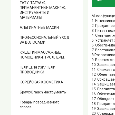
ТАТУ, ТАТУАЖ,
ПЕРМАНЕНТНЫЙ МАКИЯЖ,
ИНСТРУМЕНТЫ И
Многофункцио
МАТЕРИАЛЫ
1. Интенсивн
2. Придает е
АЛЬГИНАТНЫЕ МАСКИ
3. Питает во
4. Смягчает 
ПРОФЕССИОНАЛЬНЫЙ УХОД
5. Устраняет
ЗА ВОЛОСАМИ
6. Обеспечив
7. Восстанав
КУШЕТКИ МАССАЖНЫЕ,
8.Разглажива
ПОМОЩНИКИ, ТРОЛЛЕРЫ.
9. Борется с
10. Защищает
ГЕЛИ ДЛЯ УЗИ/ ГЕЛИ
11. Снимает 
ПРОВОДНИКИ
12. Облегчае
13. Сокращае
КОРЕЙСКАЯ КОСМЕТИКА
14. Защищает
15. Препятст
Браух/Brauch Инструменты
16. Обеспечи
17. Обладает
Товары повседневного
18. Придает 
спроса
19. Защищает
20. Содержит