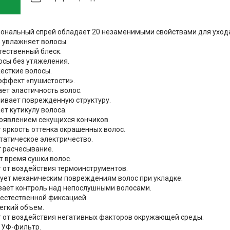
нальный спрей обладает 20 незаменимыми свойствами для ухода 
о увлажняет волосы.
стественный блеск.
лосы без утяжеления.
жесткие волосы.
 эффект «пушистости».
ает эластичность волос.
ливает поврежденную структуру.
ет кутикулу волоса.
 появлением секущихся кончиков.
 яркость оттенка окрашенных волос.
статическое электричество.
т расчесывание.
т время сушки волос.
 от воздействия термоинструментов.
вует механическим повреждениям волос при укладке.
вает контроль над непослушными волосами.
 естественной фиксацией.
легкий объем.
 от воздействия негативных факторов окружающей среды.
 УФ-фильтр.