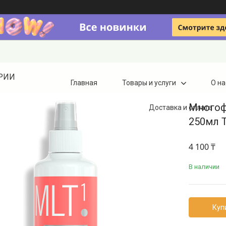
ТРИИ
Главная
Товары и услуги
О на
Многоф
Доставка и оплата
250мл 
4 100 ₸
В наличии
Куп