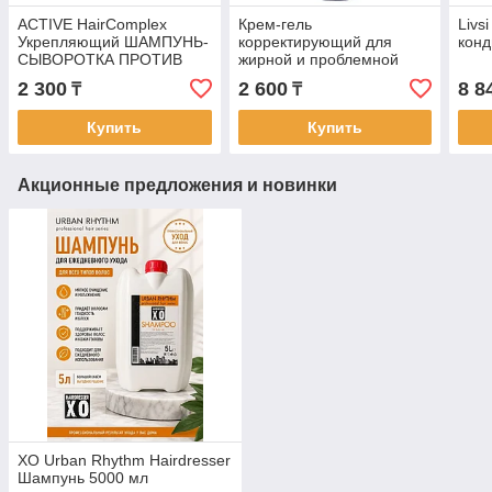
ACTIVE HairComplex
Крем-гель
Livs
Укрепляющий ШАМПУНЬ-
корректирующий для
конд
СЫВОРОТКА ПРОТИВ
жирной и проблемной
ВЫПАДЕНИЯ ВОЛОС
кожи Anti-Acne Light
2 300
2 600
8 8
₸
₸
250мл
Cream ARAVIA, 50 мл
Купить
Купить
Акционные предложения и новинки
XO Urban Rhythm Hairdresser
Шампунь 5000 мл