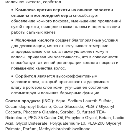
молочная кислота, сорбитол.
Kомплекс против перхоти на основе пироктон
оламина и коллоидной серы
способствует
обновлению кожного покрова, уменьшению проявлений
сухой перхоти, очищению кожи головы и нормализации
работы сальных желез.
Молочная кислота
создает благоприятные условия
для десквамации, мягко отшелушивает отмершие
эпидермальные клетки, а также увлажняет кожу и
волосы, придавая им эластичность, что в совокупности
способствует активной регенерации кожного покрова и
повышению качества волос.
Сорбитол
является высокоэффективным
увлажнителем, который притягивает и удерживает
влагу в роговом слое кожи, улучшая ее состояние,
оптимизируя и повышая барьерные функции.
Состав продукта (INCI):
Aqua, Sodium Laureth Sulfate,
Cocamidopropyl Betaine, Coco-Glucoside, PEG-7 Glyceryl
Cocoate, Piroctone Olamine, Sorbitol, Sulfurized TEA-
Ricinoleate, PEG-35 Castor Oil, Propylene Glycol, Betain, Lactic
Acid, Glycol Distearate, Polyquaternium-10, PEG-200 Glyceryl
Palmate, Parfum, Methylchloroisothiazolinone,