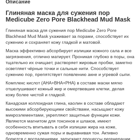
Описание
Глиняная маска для сужения пор
Medicube Zero Pore Blackhead Mud Mask
Глиняная маска для сужения пор Medicube Zero Pore
Blackhead Mud Mask ухаживает за порами, способствует их
сужению и сохраняет кожу гладкой и матовой.
Маска эффективно абсорбирует излишки кожного сала и все
загрязнения, отлично матирует. Проникая глубоко в поры, она
тщательно их очищает, растворяет жировые пробки, заметно
осветляет чёрные точки и сальные нити. Способствует
сужению пор, препятствует появлению акне и угревой сыпи.
Комплекс кислот (АНА+ВНА+PHA) в составе маски мягко
отшелушивают кожный жир и омертвевшие клетки, делая
кожу более чистой и гладкой.
Канадская коллоидная глина, каолин в составе обладают
высокими абсорбирующими свойствами, насыщают кожу
микроэлементами, укрепляют защитные функции кожи.
Являются магнитом для токсинов и шлаков, имеют
особенность впитывать в себя излишки жира на коже,
одновременно сужая поры и выравнивая тон. Активно
борются с воспалениями, запускают процессы регенерации,