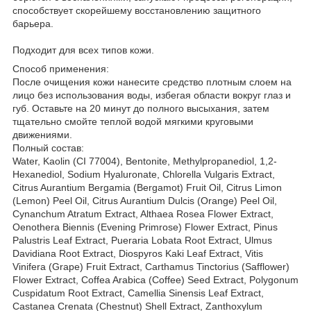
способствует скорейшему восстановлению защитного
барьера.
Подходит для всех типов кожи.
Способ применения:
После очищения кожи нанесите средство плотным слоем на
лицо без использования воды, избегая области вокруг глаз и
губ. Оставьте на 20 минут до полного высыхания, затем
тщательно смойте теплой водой мягкими круговыми
движениями.
Полный состав:
Water, Kaolin (CI 77004), Bentonite, Methylpropanediol, 1,2-
Hexanediol, Sodium Hyaluronate, Chlorella Vulgaris Extract,
Citrus Aurantium Bergamia (Bergamot) Fruit Oil, Citrus Limon
(Lemon) Peel Oil, Citrus Aurantium Dulcis (Orange) Peel Oil,
Cynanchum Atratum Extract, Althaea Rosea Flower Extract,
Oenothera Biennis (Evening Primrose) Flower Extract, Pinus
Palustris Leaf Extract, Pueraria Lobata Root Extract, Ulmus
Davidiana Root Extract, Diospyros Kaki Leaf Extract, Vitis
Vinifera (Grape) Fruit Extract, Carthamus Tinctorius (Safflower)
Flower Extract, Coffea Arabica (Coffee) Seed Extract, Polygonum
Cuspidatum Root Extract, Camellia Sinensis Leaf Extract,
Castanea Crenata (Chestnut) Shell Extract, Zanthoxylum