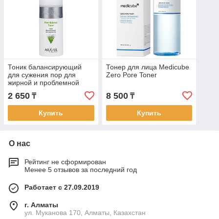
Тоник балансирующий
Тонер для лица Medicube
для сужения пор для
Zero Pore Toner
жирной и проблемной
кожи Pore-Balance Toner
2 650
8 500
₸
₸
ARAVIA, 150 мл
Купить
Купить
О нас
Рейтинг не сформирован
Менее 5 отзывов за последний год
Работает с 27.09.2019
г. Алматы
ул. Муканова 170, Алматы, Казахстан