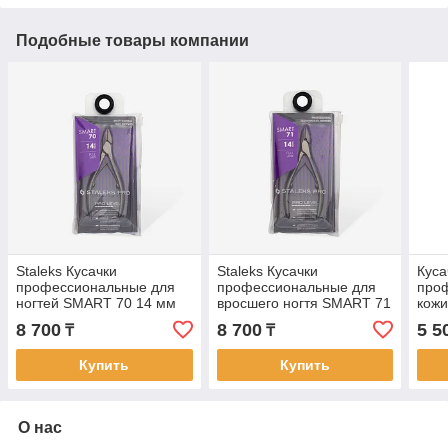
Подобные товары компании
Staleks Кусачки
Staleks Кусачки
Куса
профессиональные для
профессиональные для
про
ногтей SMART 70 14 мм
вросшего ногтя SMART 71
кожи
14 мм
4мм
8 700
8 700
5 5
₸
₸
Купить
Купить
О нас