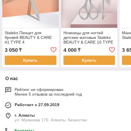
Staleks Пинцет для
Ножницы для ногтей
Ман
бровей BEAUTY & CARE
детские матовые Staleks
Stal
41 TYPE 4
BEAUTY & CARE 10 TYPE
2
3 050
4 000
3 6
₸
₸
Купить
Купить
О нас
Рейтинг не сформирован
Менее 5 отзывов за последний год
Работает с 27.09.2019
г. Алматы
ул. Муканова 170, Алматы, Казахстан
Контакты