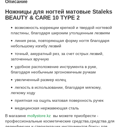
Описание
Ножницы для ногтей матовые Staleks
BEAUTY & CARE 10 TYPE 2
возможность коррекции крепкой и твердой ногтевой
пластины, благодаря широким утолщенным лезвиям
линия реза, повторяющая форму ногтя благодаря
небольшому изгибу лезвий
точный, аккуратный рез, за счет острых лезвий,
заточенных вручную
удобное расположение инструмента в руке,
благодаря необычным эргономичным ручкам
увеличенный размер колец
легкость в использовании, благодаря мягкому,
легкому ходу
приятная на ощупь матовая поверхность ручек
медицинская нержавеющая сталь
В магазине
mollystore.kz
вы можете приобрести -
профессиональные косметические средства,средства для
дезинфекции и стерилизации инструментов,боксы для