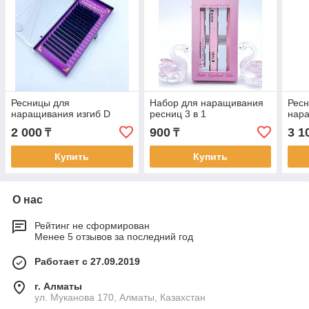
Ресницы для
Набор для наращивания
Рес
наращивания изгиб D
ресниц 3 в 1
нара
2 000
900
3 1
₸
₸
Купить
Купить
О нас
Рейтинг не сформирован
Менее 5 отзывов за последний год
Работает с 27.09.2019
г. Алматы
ул. Муканова 170, Алматы, Казахстан