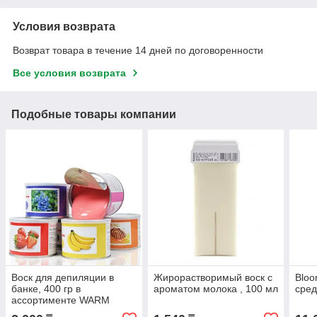
Условия возврата
Возврат товара в течение 14 дней по договоренности
Все условия возврата
Подобные товары компании
Воск для депиляции в
Жирорастворимый воск с
Bloo
банке, 400 гр в
ароматом молока , 100 мл
сред
ассортименте WARM
Professional Depilatory