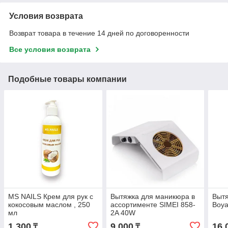
Условия возврата
Возврат товара в течение 14 дней по договоренности
Все условия возврата
Подобные товары компании
MS NAILS Крем для рук с
Вытяжка для маникюра в
Выт
кокосовым маслом , 250
ассортименте SIMEI 858-
Boy
мл
2A 40W
1 300
9 000
16 
₸
₸