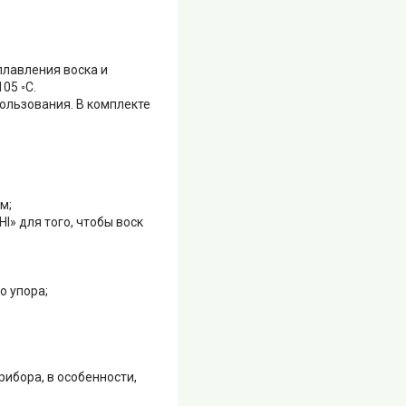
плавления воска и
05 ◦С.
пользования. В комплекте
м;
I» для того, чтобы воск
о упора;
ибора, в особенности,