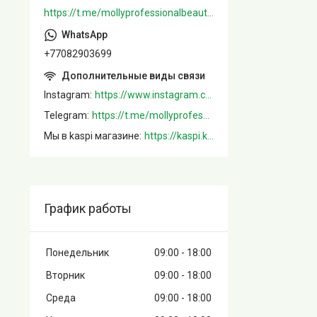
https://t.me/mollyprofessionalbeautystore
+77082903699
Instagram
https://www.instagram.com/mollystore.kz/
Telegram
https://t.me/mollyprofessionalbeautystore
Мы в kaspi магазине
https://kaspi.kz/shop/info/merchant/molly/address-tab/?merchantId=Molly&ref=shared_link
График работы
Понедельник
09:00
18:00
Вторник
09:00
18:00
Среда
09:00
18:00