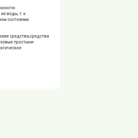
рхности.
з воды, т. к.
ом состоянии.
ские средства,средства
азовые простыни
логическое