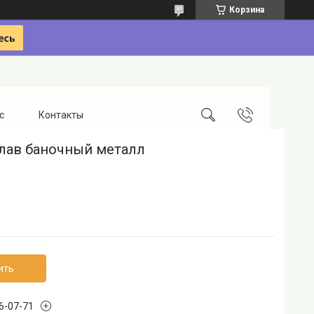
Корзина
с
Контакты
лав баночный металл
ить
96-07-71