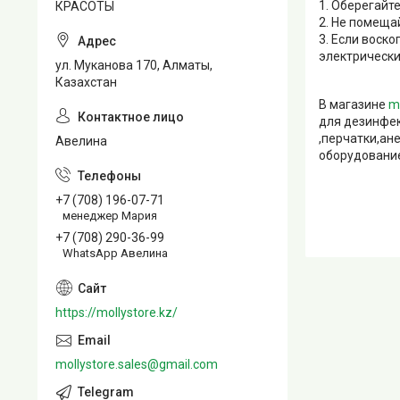
1. Оберегайт
КРАСОТЫ
2. Не помеща
3. Если воско
электрически
ул. Муканова 170, Алматы,
Казахстан
В магазине
m
для дезинфек
,перчатки,ан
Авелина
оборудование
+7 (708) 196-07-71
менеджер Мария
+7 (708) 290-36-99
WhatsApp Авелина
https://mollystore.kz/
mollystore.sales@gmail.com