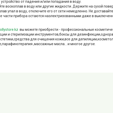
е устройство от падения и/или попадания в воду.
йте воскоплав в воду или другие жидкости. Держите на сухой пове
плав упал в воду, отключите его от сети немедленно. Не доставайте и
е части прибора остаются наэлектризованными даже в выключенн
ollystore.kz
вы можете приобрести - профессиональные косметиче
ции и стерилизации инструментов,боксы для дезинфекции,однор
естетики,средства для очищения кожи,все для депиляции,космето
,парафинотерапия ,массажные масла... и многое другое.