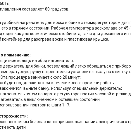
60 Гц.
плавления составляет 80 градусов.
 удобный нагреватель для воска в банке с терморегулятором для 
его в горячем состоянии. Рабочая температура воскоплава от 45-1
дходит как для косметического кабинета, так и для домашнего ис
контейнер для разогрева воска и пластиковая крышка.
по применению:
защитное кольцо на обод нагревателя;
те держатель для банки, позволяющий легко обращаться с приборо
температурную ручку нагревателя и установите шкалу на отметку «H
 Эта процедура занимает около 20 минут;
ра будет поддерживаться в течение всего времени работы.
к закончится, выньте банку, используя специальный держатель;
 нагреватель путем поворота регулятора против часовой стрелки д
нагреватель в выключенном и остывшем состоянии;
 использовании, повторите шаги 1–7.
сторожности:
сновные меры безопасности при использовании электрического пр
ти есть дети.