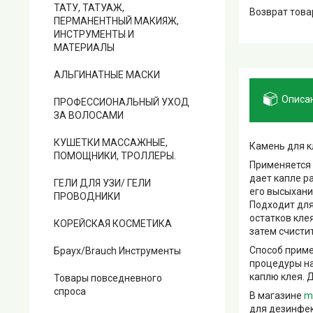
ТАТУ, ТАТУАЖ,
возврат тов
ПЕРМАНЕНТНЫЙ МАКИЯЖ,
ИНСТРУМЕНТЫ И
МАТЕРИАЛЫ
АЛЬГИНАТНЫЕ МАСКИ
Описа
ПРОФЕССИОНАЛЬНЫЙ УХОД
ЗА ВОЛОСАМИ
КУШЕТКИ МАССАЖНЫЕ,
Камень для 
ПОМОЩНИКИ, ТРОЛЛЕРЫ.
Применяется 
дает капле р
ГЕЛИ ДЛЯ УЗИ/ ГЕЛИ
его высыхани
ПРОВОДНИКИ
Подходит для
остатков кле
КОРЕЙСКАЯ КОСМЕТИКА
затем счисти
Способ приме
Браух/Brauch Инструменты
процедуры на
каплю клея. 
Товары повседневного
спроса
В магазине
m
для дезинфек