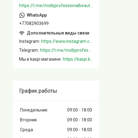
https://t.me/mollyprofessionalbeautystore
+77082903699
Instagram
https://www.instagram.com/mollystore.kz/
Telegram
https://t.me/mollyprofessionalbeautystore
Мы в kaspi магазине
https://kaspi.kz/shop/info/merchant/molly/address-tab/?merchantId=Molly&ref=shared_link
График работы
Понедельник
09:00
18:00
Вторник
09:00
18:00
Среда
09:00
18:00