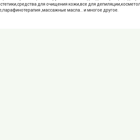
естетики,средства для очищения кожи,все для депиляции,космето
,парафинотерапия ,массажные масла... и многое другое.