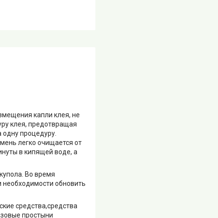
змещения капли клея, не
уру клея, предотвращая
а одну процедуру.
мень легко очищается от
нуты в кипящей воде, а
купола. Во время
и необходимости обновить
ские средства,средства
азовые простыни