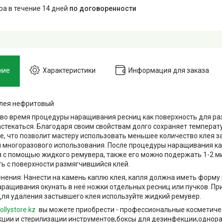
ара в течение 14 дней
по договоренности
ние
Характеристики
Информация для заказа
клея нефритовый
во время процедуры наращивания ресниц как поверхность для ра
астекаться. Благодаря своим свойствам долго сохраняет температ
е, что позволит мастеру использовать меньшее количество клея з
 многоразового использования. После процедуры наращивания ка
я с помощью жидкого ремувера, также его можно подержать 1-2 ми
ть с поверхности размягчившийся клей.
нения: Нанести на камень каплю клея, капля должна иметь форму 
ращивания окунать в неё ножки отдельных ресниц или пучков. Пр
Для удаления застывшего клея используйте жидкий ремувер.
ollystore.kz
вы можете приобрести - профессиональные косметиче
ции и стерилизации инструментов,боксы для дезинфекции,однор