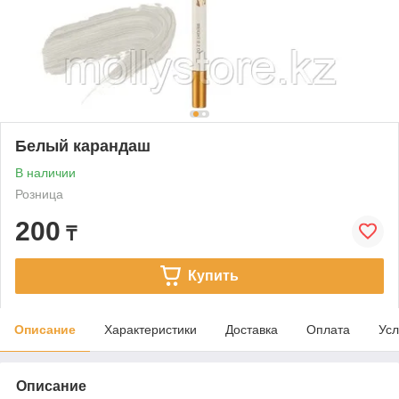
Белый карандаш
В наличии
Розница
200
₸
Купить
Описание
Характеристики
Доставка
Оплата
Усл
Описание