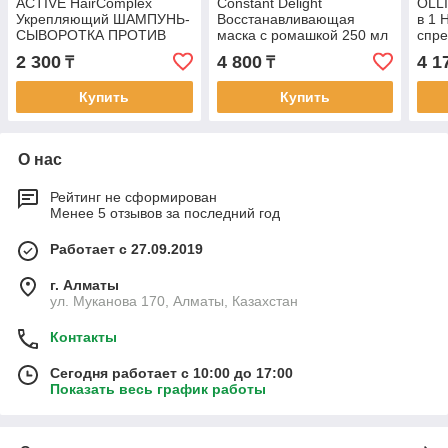
ACTIVE HairComplex
Constant Delight
OLL
Укрепляющий ШАМПУНЬ-
Восстанавливающая
в 1 
СЫВОРОТКА ПРОТИВ
маска с ромашкой 250 мл
спр
ВЫПАДЕНИЯ ВОЛОС
2 300
4 800
4 1
₸
₸
250мл
Купить
Купить
О нас
Рейтинг не сформирован
Менее 5 отзывов за последний год
Работает с 27.09.2019
г. Алматы
ул. Муканова 170, Алматы, Казахстан
Контакты
Сегодня работает с 10:00 до 17:00
Показать весь график работы