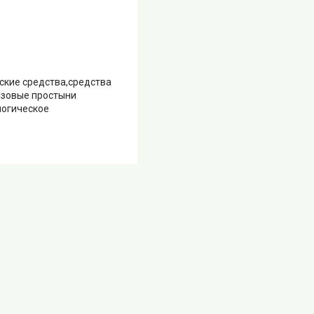
ские средства,средства
азовые простыни
логическое