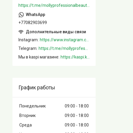
https://t.me/mollyprofessionalbeautystore
+77082903699
Instagram
https://www.instagram.com/mollystore.kz/
Telegram
https://t.me/mollyprofessionalbeautystore
Мы в kaspi магазине
https://kaspi.kz/shop/info/merchant/molly/address-tab/?merchantId=Molly&ref=shared_link
График работы
Понедельник
09:00
18:00
Вторник
09:00
18:00
Среда
09:00
18:00