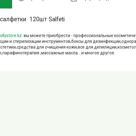
салфетки 120шт Salfeti
ollystore.kz
вы можете приобрести - профессиональные косметиче
ции и стерилизации инструментов,боксы для дезинфекции,однор
естетики,средства для очищения кожи,все для депиляции,космето
,парафинотерапия ,массажные масла... и многое другое.