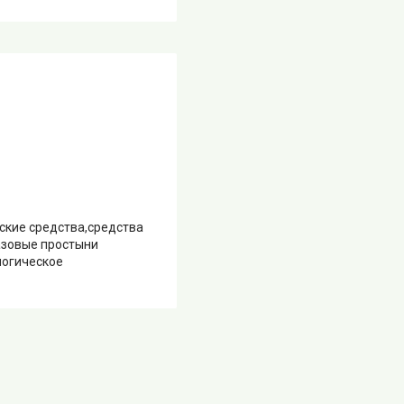
ские средства,средства
азовые простыни
логическое