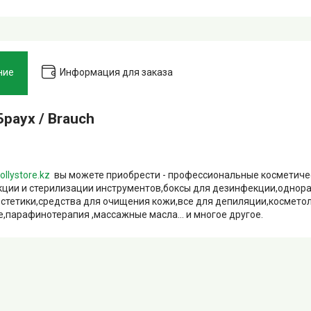
ние
Информация для заказа
раух / Brauch
ollystore.kz
вы можете приобрести - профессиональные косметиче
ции и стерилизации инструментов,боксы для дезинфекции,однор
естетики,средства для очищения кожи,все для депиляции,космето
,парафинотерапия ,массажные масла... и многое другое.