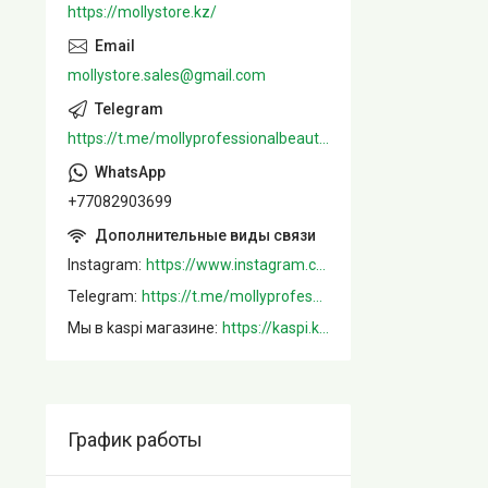
https://mollystore.kz/
mollystore.sales@gmail.com
https://t.me/mollyprofessionalbeautystore
+77082903699
Instagram
https://www.instagram.com/mollystore.kz/
Telegram
https://t.me/mollyprofessionalbeautystore
Мы в kaspi магазине
https://kaspi.kz/shop/info/merchant/molly/address-tab/?merchantId=Molly&ref=shared_link
График работы