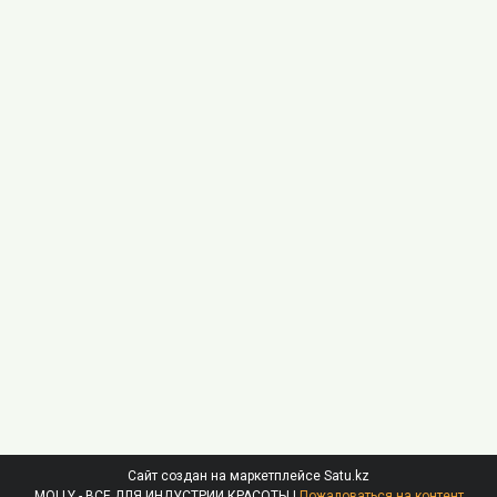
Сайт создан на маркетплейсе
Satu.kz
MOLLY - ВСЕ ДЛЯ ИНДУСТРИИ КРАСОТЫ |
Пожаловаться на контент