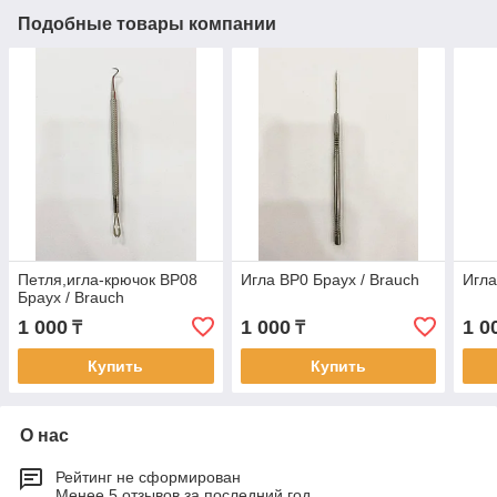
Подобные товары компании
Петля,игла-крючок BP08
Игла BP0 Браух / Brauch
Игла
Браух / Brauch
1 000
1 000
1 0
₸
₸
Купить
Купить
О нас
Рейтинг не сформирован
Менее 5 отзывов за последний год