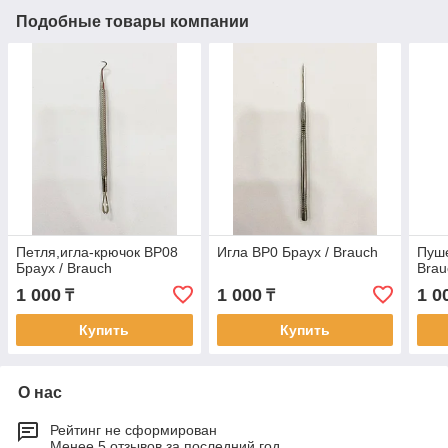
Подобные товары компании
Петля,игла-крючок BP08
Игла BP0 Браух / Brauch
Пуше
Браух / Brauch
Brau
1 000
1 000
1 0
₸
₸
Купить
Купить
О нас
Рейтинг не сформирован
Менее 5 отзывов за последний год