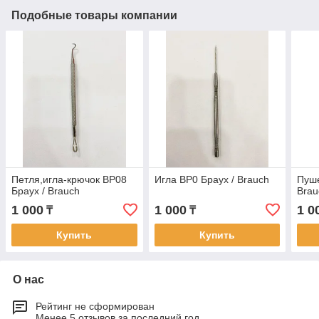
Подобные товары компании
Петля,игла-крючок BP08
Игла BP0 Браух / Brauch
Пуше
Браух / Brauch
Brau
1 000
1 000
1 0
₸
₸
Купить
Купить
О нас
Рейтинг не сформирован
Менее 5 отзывов за последний год