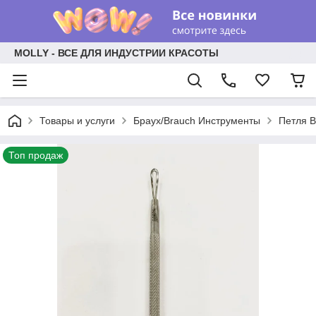
MOLLY - ВСЕ ДЛЯ ИНДУСТРИИ КРАСОТЫ
Товары и услуги
Браух/Brauch Инструменты
Петля B
Топ продаж