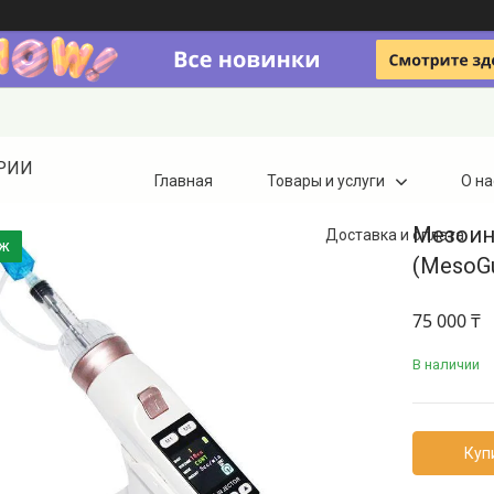
ТРИИ
Главная
Товары и услуги
О на
Мезоин
Доставка и оплата
аж
(MesoG
75 000 ₸
В наличии
Куп