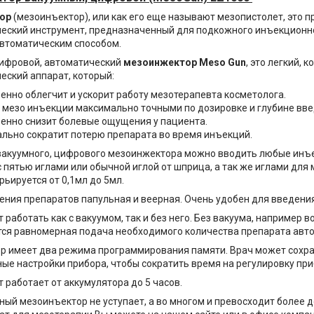
ор
(мезоинъектор), или как его еще называют мезопистолет, это
еский инструмент, предназначенный для подкожного инъекционн
автоматическим способом.
цифровой, автоматический
мезоинжектор Meso Gun
, это легкий,
еский аппарат, который:
енно облегчит и ускорит работу мезотерапевта косметолога.
 мезо инъекции максимально точными по дозировке и глубине вве
енно снизит болевые ощущения у пациента.
льно сократит потерю препарата во время инъекций.
вакуумного, цифрового мезоинжектора можно вводить любые ин
 пятью иглами или обычной иглой от шприца, а так же иглами для
рьируется от 0,1мл до 5мл.
ения препаратов папульная и веерная. Очень удобен для введени
 работать как с вакуумом, так и без него. Без вакуума, например 
ся равномерная подача необходимого количества препарата авт
р имеет два режима программирования памяти. Врач может сохр
ые настройки прибора, чтобы сократить время на регулировку пр
 работает от аккумулятора до 5 часов.
ный мезоинъектор не уступает, а во многом и превосходит более 