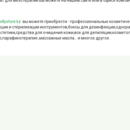
ат для мезотерапии Вы можете на нашем сайте или в офисе компан
ollystore.kz
вы можете приобрести - профессиональные косметиче
ции и стерилизации инструментов,боксы для дезинфекции,однор
естетики,средства для очищения кожи,все для депиляции,космето
,парафинотерапия ,массажные масла... и многое другое.