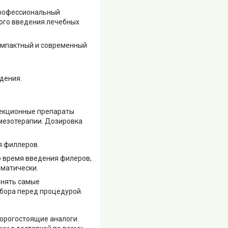
 профессиональный
ого введения лечебных
 компактный и современный
дения.
ъекционные препараты
 мезотерапии. Дозировка
я филлеров.
во время введения филеров,
оматически.
анять самые
ибора перед процедурой.
дорогостоящие аналоги.