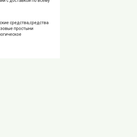
ии с доставкой по всему
ские средства,средства
азовые простыни
логическое