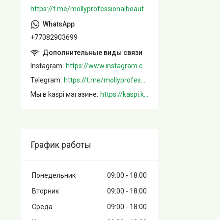
https://t.me/mollyprofessionalbeautystore
+77082903699
Instagram
https://www.instagram.com/mollystore.kz/
Telegram
https://t.me/mollyprofessionalbeautystore
Мы в kaspi магазине
https://kaspi.kz/shop/info/merchant/molly/address-tab/?merchantId=Molly&ref=shared_link
График работы
Понедельник
09:00
18:00
Вторник
09:00
18:00
Среда
09:00
18:00