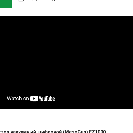
тор вакуумный, цифровой (MesoGun) EZ1000