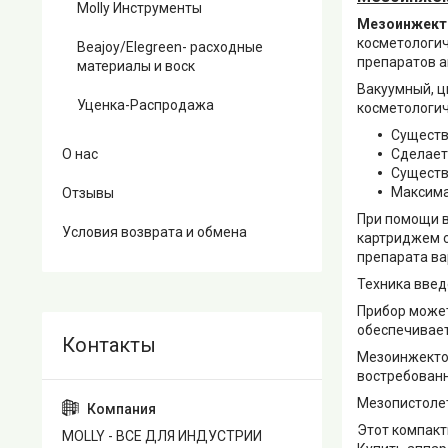
Molly Инструменты
Мезоинжект
косметологич
Beajoy/Elegreen- расходные
препаратов 
материалы и воск
Вакуумный, 
Уценка-Распродажа
косметологич
Существ
Сделает
О нас
Существ
Максима
Отзывы
При помощи 
Условия возврата и обмена
картриджем с
препарата ва
Техника введ
Прибор может
обеспечивает
Мезоинжекто
востребованн
Мезопистолет
Этот компакт
MOLLY - ВСЕ ДЛЯ ИНДУСТРИИ