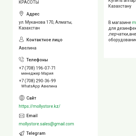
Купить аппар
КРАСОТЫ
Казахстану
ул. Муканова 170, Алматы,
В магазине
m
Казахстан
для дезинфек
,перчатки,ан
оборудование
Авелина
+7 (708) 196-07-71
менеджер Мария
+7 (708) 290-36-99
WhatsApp Авелина
https://mollystore.kz/
mollystore.sales@gmail.com