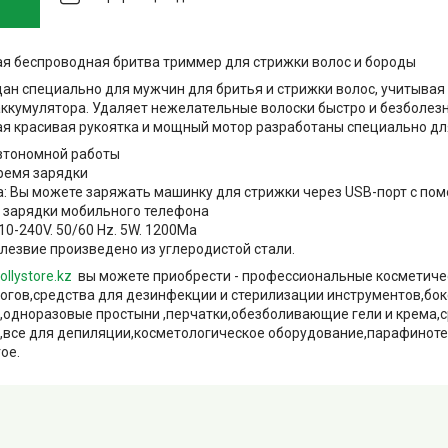
я беспроводная бритва триммер для стрижки волос и бороды
ан специально для мужчин для бритья и стрижки волос, учитывая 
аккумулятора. Удаляет нежелательные волоски быстро и безболез
ая красивая рукоятка и мощный мотор разработаны специально дл
автономной работы
время зарядки
а: Вы можете заряжать машинку для стрижки через USB-порт с п
 зарядки мобильного телефона
10-240V. 50/60 Hz. 5W. 1200Ma
е лезвие произведено из углеродистой стали.
ollystore.kz
вы можете приобрести - профессиональные косметиче
огов,средства для дезинфекции и стерилизации инструментов,бок
одноразовые простыни ,перчатки,обезболивающие гели и крема,
,все для депиляции,косметологическое оборудование,парафинотер
ое.