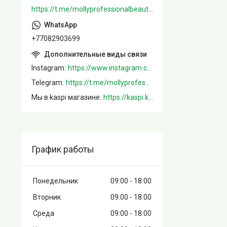
https://t.me/mollyprofessionalbeautystore
+77082903699
Instagram
https://www.instagram.com/mollystore.kz/
Telegram
https://t.me/mollyprofessionalbeautystore
Мы в kaspi магазине
https://kaspi.kz/shop/info/merchant/molly/address-tab/?merchantId=Molly&ref=shared_link
График работы
Понедельник
09:00
18:00
Вторник
09:00
18:00
Среда
09:00
18:00