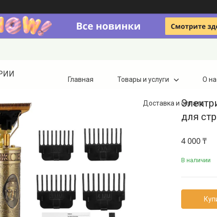
ТРИИ
Главная
Товары и услуги
О на
Электр
Доставка и оплата
для ст
4 000 ₸
В наличии
Куп