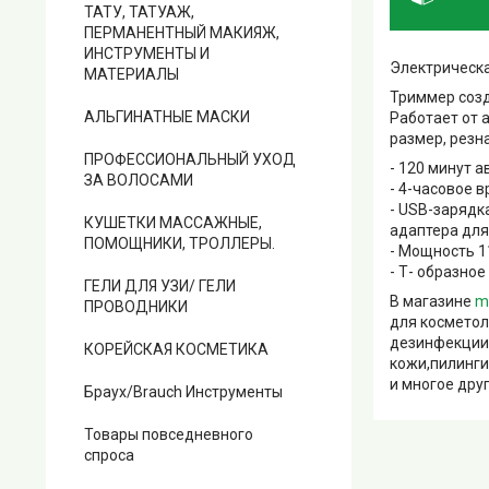
ТАТУ, ТАТУАЖ,
ПЕРМАНЕНТНЫЙ МАКИЯЖ,
ИНСТРУМЕНТЫ И
Электрическа
МАТЕРИАЛЫ
Триммер созд
АЛЬГИНАТНЫЕ МАСКИ
Работает от 
размер, резн
ПРОФЕССИОНАЛЬНЫЙ УХОД
- 120 минут 
ЗА ВОЛОСАМИ
- 4-часовое 
- USB-зарядк
КУШЕТКИ МАССАЖНЫЕ,
адаптера для
ПОМОЩНИКИ, ТРОЛЛЕРЫ.
- Мощность 1
- Т- образно
ГЕЛИ ДЛЯ УЗИ/ ГЕЛИ
В магазине
m
ПРОВОДНИКИ
для косметол
дезинфекции,
КОРЕЙСКАЯ КОСМЕТИКА
кожи,пилинги
и многое друг
Браух/Brauch Инструменты
Товары повседневного
спроса