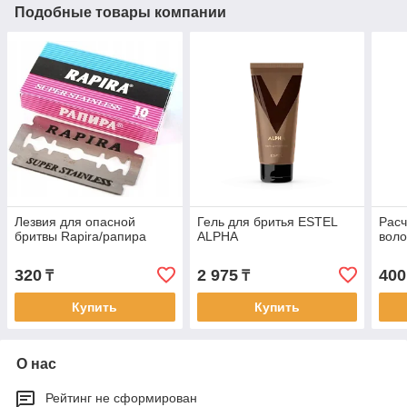
Подобные товары компании
Лезвия для опасной
Гель для бритья ESTEL
Расч
бритвы Rapira/рапира
ALPHA
воло
320
2 975
400
₸
₸
Купить
Купить
О нас
Рейтинг не сформирован