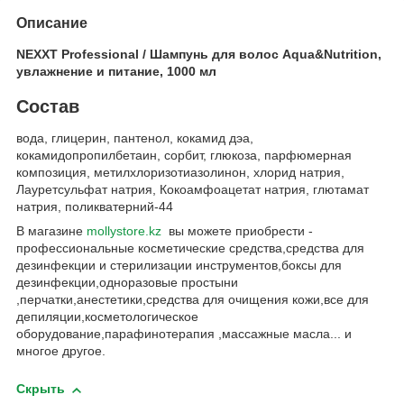
Описание
NEXXT Professional / Шампунь для волос Aqua&Nutrition,
увлажнение и питание, 1000 мл
Состав
вода, глицерин, пантенол, кокамид дэа,
кокамидопропилбетаин, сорбит, глюкоза, парфюмерная
композиция, метилхлоризотиазолинон, хлорид натрия,
Лауретсульфат натрия, Кокоамфоацетат натрия, глютамат
натрия, поликватерний-44
В магазине
mollystore.kz
вы можете приобрести -
профессиональные косметические средства,средства для
дезинфекции и стерилизации инструментов,боксы для
дезинфекции,одноразовые простыни
,перчатки,анестетики,средства для очищения кожи,все для
депиляции,косметологическое
оборудование,парафинотерапия ,массажные масла... и
многое другое.
Скрыть