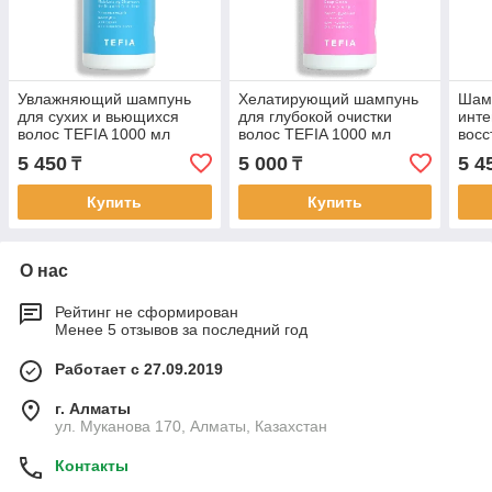
Увлажняющий шампунь
Хелатирующий шампунь
Шам
для сухих и вьющихся
для глубокой очистки
инте
волос TEFIA 1000 мл
волос TEFIA 1000 мл
восс
TEFI
5 450
5 000
5 4
₸
₸
Купить
Купить
О нас
Рейтинг не сформирован
Менее 5 отзывов за последний год
Работает с 27.09.2019
г. Алматы
ул. Муканова 170, Алматы, Казахстан
Контакты